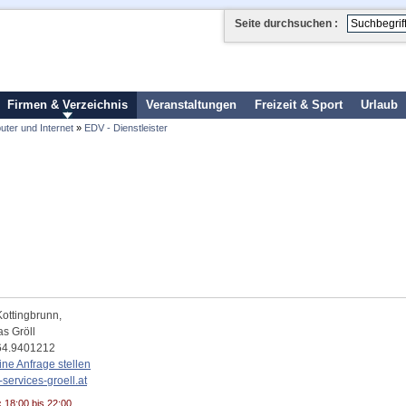
Seite durchsuchen :
Firmen & Verzeichnis
Veranstaltungen
Freizeit & Sport
Urlaub
ter und Internet
»
EDV - Dienstleister
C
Kottingbrunn
,
as Gröll
64.9401212
eine Anfrage stellen
-services-groell.at
:
18:00 bis 22:00