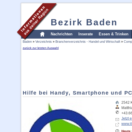
Bezirk Baden
Nachrichten
Inserate
Essen & Trinken
Baden
»
Verzeichnis
»
Branchenverzeichnis - Handel und Wirtschaft
»
Compu
zurück zur letzten Auswahl
Hilfe bei Handy, Smartphone und P
2542
Matthi
+43.6
Jetzt 
www.it
Heute 