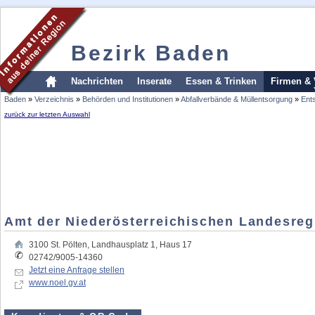
Bezirk Baden
Nachrichten
Inserate
Essen & Trinken
Firmen & 
Baden
»
Verzeichnis
»
Behörden und Institutionen
»
Abfallverbände & Müllentsorgung
»
Ent
zurück zur letzten Auswahl
Amt der Niederösterreichischen Landesreg
3100
St. Pölten
,
Landhausplatz 1, Haus 17
02742/9005-14360
Jetzt eine Anfrage stellen
www.noel.gv.at