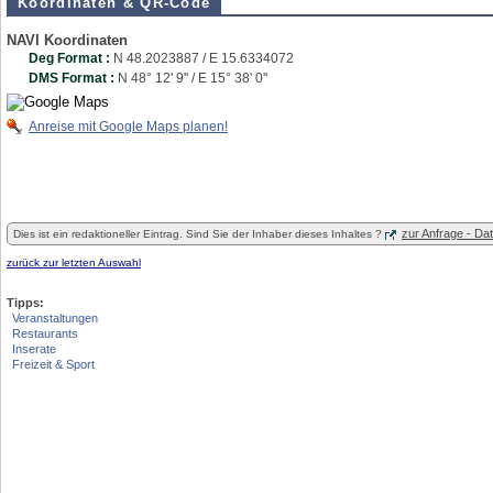
Koordinaten & QR-Code
NAVI Koordinaten
Deg Format :
N
48.2023887
/ E
15.6334072
DMS Format :
N 48° 12' 9'' / E 15° 38' 0''
Anreise mit Google Maps planen!
zur Anfrage - D
Dies ist ein redaktioneller Eintrag. Sind Sie der Inhaber dieses Inhaltes ?
zurück zur letzten Auswahl
Tipps:
Veranstaltungen
Restaurants
Inserate
Freizeit & Sport