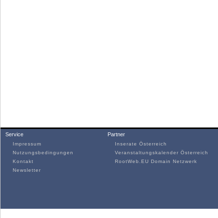
Service
Partner
Impressum
Inserate Österreich
Nutzungsbedingungen
Veranstaltungskalender Österreich
Kontakt
RootWeb.EU Domain Netzwerk
Newsletter