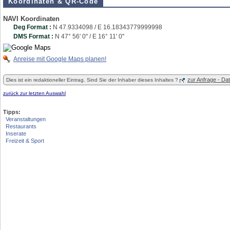
Koordinaten & QR-Code
NAVI Koordinaten
Deg Format :
N
47.9334098
/ E
16.18343779999998
DMS Format :
N 47° 56' 0'' / E 16° 11' 0''
Anreise mit Google Maps planen!
zur Anfrage - D
Dies ist ein redaktioneller Eintrag. Sind Sie der Inhaber dieses Inhaltes ?
zurück zur letzten Auswahl
Tipps:
Veranstaltungen
Restaurants
Inserate
Freizeit & Sport