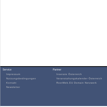
Service
Partner
Impressum
Inserate Österreich
Nutzungsbedingungen
Veranstaltungskalender Österreich
Kontakt
RootWeb.EU Domain Netzwerk
Newsletter