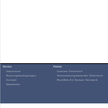
Service
Partner
Impressum
Inserate Österreich
Nutzungsbedingungen
Veranstaltungskalender Österreich
Kontakt
RootWeb.EU Domain Netzwerk
Newsletter