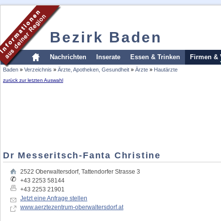
Bezirk Baden
Nachrichten
Inserate
Essen & Trinken
Firmen & 
Baden
»
Verzeichnis
»
Ärzte, Apotheken, Gesundheit
»
Ärzte
»
Hautärzte
zurück zur letzten Auswahl
Dr Messeritsch-Fanta Christine
2522
Oberwaltersdorf
,
Tattendorfer Strasse 3
+43 2253 58144
+43 2253 21901
Jetzt eine Anfrage stellen
www.aerztezentrum-oberwaltersdorf.at