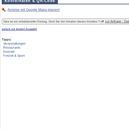
Koordinaten & QR-Code
Anreise mit Google Maps planen!
zur Anfrage - D
Dies ist ein redaktioneller Eintrag. Sind Sie der Inhaber dieses Inhaltes ?
zurück zur letzten Auswahl
Tipps:
Veranstaltungen
Restaurants
Inserate
Freizeit & Sport