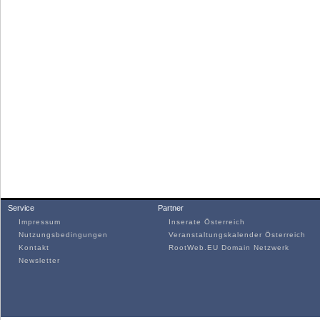
Service
Partner
Impressum
Inserate Österreich
Nutzungsbedingungen
Veranstaltungskalender Österreich
Kontakt
RootWeb.EU Domain Netzwerk
Newsletter