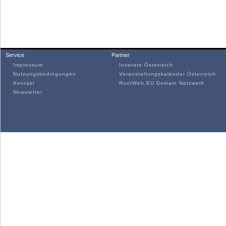
Service
Partner
Impressum
Inserate Österreich
Nutzungsbedingungen
Veranstaltungskalender Österreich
Kontakt
RootWeb.EU Domain Netzwerk
Newsletter