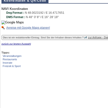
Koordinaten & QR-Code
NAVI Koordinaten
Deg Format :
N
48.0023192
/ E
16.4717651
DMS Format :
N 48° 0' 8'' / E 16° 28' 18''
Anreise mit Google Maps planen!
zur Anfrage - D
Dies ist ein redaktioneller Eintrag. Sind Sie der Inhaber dieses Inhaltes ?
zurück zur letzten Auswahl
Tipps:
Veranstaltungen
Restaurants
Inserate
Freizeit & Sport