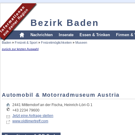
Bezirk Baden
Nachrichten
Inserate
Essen & Trinken
Firmen & 
Baden
»
Freizeit & Sport
»
Freizeitmöglichkeiten
»
Museen
zurück zur letzten Auswahl
Automobil & Motorradmuseum Austria
2441
Mitterndorf an der Fischa
,
Heinrich-Löri-G 1
+43 2234 79600
Jetzt eine Anfrage stellen
www.oldtimertreff.com