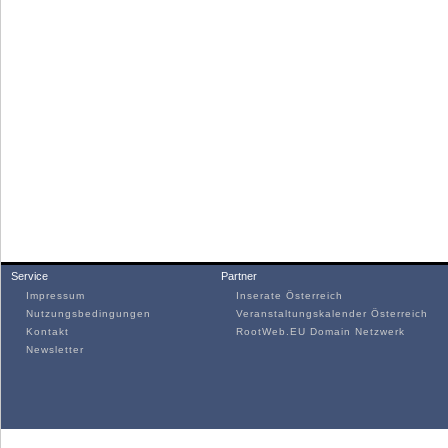
Service
Partner
Impressum
Inserate Österreich
Nutzungsbedingungen
Veranstaltungskalender Österreich
Kontakt
RootWeb.EU Domain Netzwerk
Newsletter