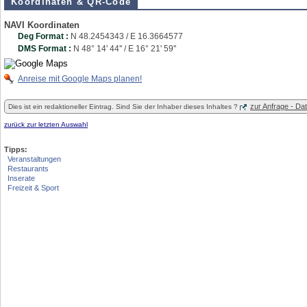
Koordinaten & QR-Code
NAVI Koordinaten
Deg Format :
N
48.2454343
/ E
16.3664577
DMS Format :
N 48° 14' 44'' / E 16° 21' 59''
Anreise mit Google Maps planen!
zur Anfrage - D
Dies ist ein redaktioneller Eintrag. Sind Sie der Inhaber dieses Inhaltes ?
zurück zur letzten Auswahl
Tipps:
Veranstaltungen
Restaurants
Inserate
Freizeit & Sport