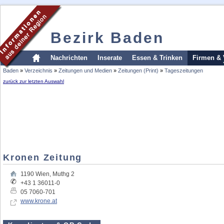
Bezirk Baden
Nachrichten
Inserate
Essen & Trinken
Firmen & 
Baden
»
Verzeichnis
»
Zeitungen und Medien
»
Zeitungen (Print)
»
Tageszeitungen
zurück zur letzten Auswahl
Kronen Zeitung
1190
Wien
,
Muthg 2
+43 1 36011-0
05 7060-701
www.krone.at