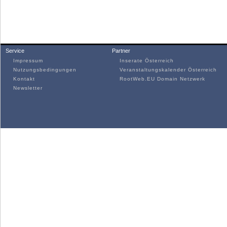
Service
Partner
Impressum
Inserate Österreich
Nutzungsbedingungen
Veranstaltungskalender Österreich
Kontakt
RootWeb.EU Domain Netzwerk
Newsletter