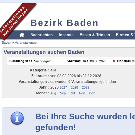
Bezirk Baden
Nachrichten
Inserate
Essen & Trinken
Firmen & 
Baden
»
Veranstaltungen
Veranstaltungen suchen Baden
×
Suchbegriff :
Startdatum :
Enddatum
Kategorie :
alle
Zeitraum :
von 08.08.2026 bis 31.12.2026
Veranstaltungen :
es wurden
0 Veranstaltungen
gefunden
Jahr :
2026
2027
2028
2029
Monat :
Aug
Sep
Okt
Nov
Dez
Bei Ihre Suche wurden l
gefunden!