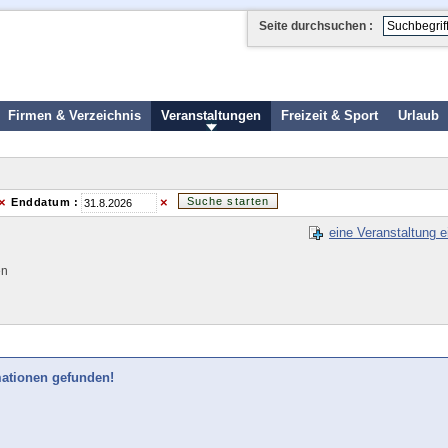
Seite durchsuchen :
Firmen & Verzeichnis
Veranstaltungen
Freizeit & Sport
Urlaub
×
×
Enddatum :
eine Veranstaltung e
en
mationen gefunden!