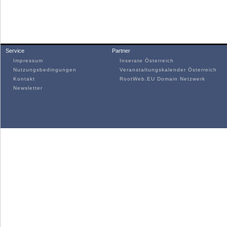
Service
Partner
Impressum
Inserate Österreich
Nutzungsbedingungen
Veranstaltungskalender Österreich
Kontakt
RootWeb.EU Domain Netzwerk
Newsletter