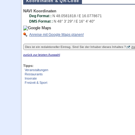
Koordinaten & QR-Code
NAVI Koordinaten
Deg Format :
N
48.0581818
/ E
16.0778671
DMS Format :
N 48° 3' 29'' / E 16° 4' 40''
Anreise mit Google Maps planen!
zu
Dies ist ein redaktioneller Eintrag. Sind Sie der Inhaber dieses Inhaltes ?
zurück zur letzten Auswahl
Tipps:
Veranstaltungen
Restaurants
Inserate
Freizeit & Sport