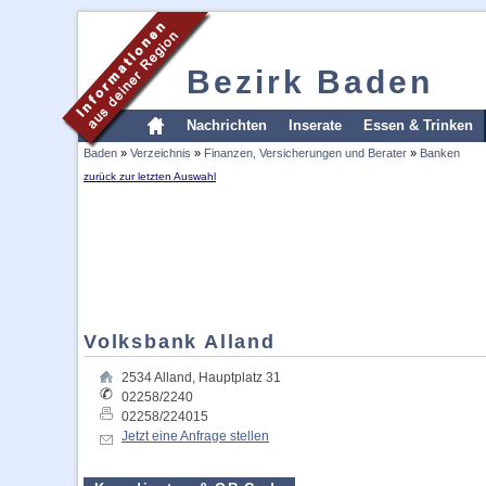
Bezirk Baden
Nachrichten
Inserate
Essen & Trinken
Baden
»
Verzeichnis
»
Finanzen, Versicherungen und Berater
»
Banken
zurück zur letzten Auswahl
Volksbank Alland
2534
Alland
,
Hauptplatz 31
02258/2240
02258/224015
Jetzt eine Anfrage stellen