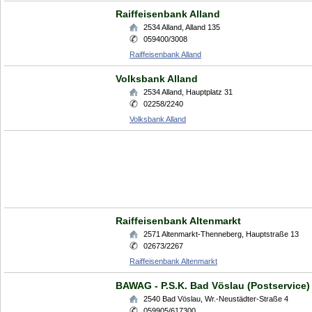
Raiffeisenbank Alland
2534
Alland
,
Alland 135
059400/3008
Raiffeisenbank Alland
Volksbank Alland
2534
Alland
,
Hauptplatz 31
02258/2240
Volksbank Alland
Raiffeisenbank Altenmarkt
2571
Altenmarkt-Thenneberg
,
Hauptstraße 13
02673/2267
Raiffeisenbank Altenmarkt
BAWAG - P.S.K. Bad Vöslau (Postservice)
2540
Bad Vöslau
,
Wr.-Neustädter-Straße 4
059905/617300