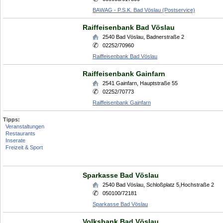
BAWAG - P.S.K. Bad Vöslau (Postservice)
Raiffeisenbank Bad Vöslau
2540
Bad Vöslau
,
Badnerstraße 2
02252/70960
Raiffeisenbank Bad Vöslau
Raiffeisenbank Gainfarn
2541
Gainfarn
,
Hauptstraße 55
02252/70773
Raiffeisenbank Gainfarn
Tipps:
Veranstaltungen
Restaurants
Inserate
Freizeit & Sport
Sparkasse Bad Vöslau
2540
Bad Vöslau
,
Schloßplatz 5,Hochstraße 2
050100/72181
Sparkasse Bad Vöslau
Volksbank Bad Vöslau