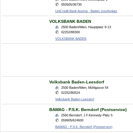
050505/36730
UniCredit Bank Austria - Baden Josefsplatz
VOLKSBANK BADEN
2500
Baden/Wien
,
Hauptplatz 9-13
02252/88300
VOLKSBANK BADEN
Volksbank Baden-Leesdorf
2500
Baden/Wien
,
Mühlgasse 54
02252/80524
Volksbank Baden-Leesdorf
BAWAG - P.S.K. Berndorf (Postservice)
2560
Berndorf
,
J.F.Kennedy-Platz 5
059905/624600
BAWAG - P.S.K. Berndorf (Postservice)