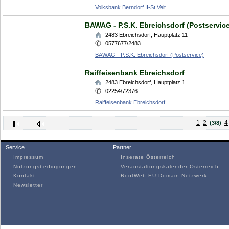
Volksbank Berndorf II-St.Veit
BAWAG - P.S.K. Ebreichsdorf (Postservice
2483
Ebreichsdorf
,
Hauptplatz 11
0577677/2483
BAWAG - P.S.K. Ebreichsdorf (Postservice)
Raiffeisenbank Ebreichsdorf
2483
Ebreichsdorf
,
Hauptplatz 1
02254/72376
Raiffeisenbank Ebreichsdorf
1
2
4
(3/8)
Service
Partner
Impressum
Inserate Österreich
Nutzungsbedingungen
Veranstaltungskalender Österreich
Kontakt
RootWeb.EU Domain Netzwerk
Newsletter