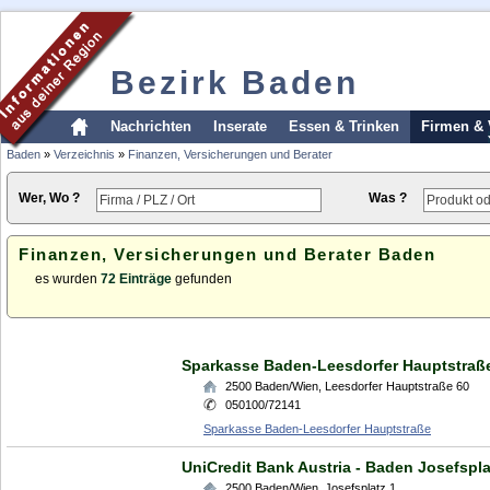
Bezirk Baden
Nachrichten
Inserate
Essen & Trinken
Firmen & 
Baden
»
Verzeichnis
»
Finanzen, Versicherungen und Berater
Wer, Wo ?
Was ?
Finanzen, Versicherungen und Berater Baden
es wurden
72 Einträge
gefunden
Sparkasse Baden-Leesdorfer Hauptstraß
2500
Baden/Wien
,
Leesdorfer Hauptstraße 60
050100/72141
Sparkasse Baden-Leesdorfer Hauptstraße
UniCredit Bank Austria - Baden Josefspla
2500
Baden/Wien
,
Josefsplatz 1