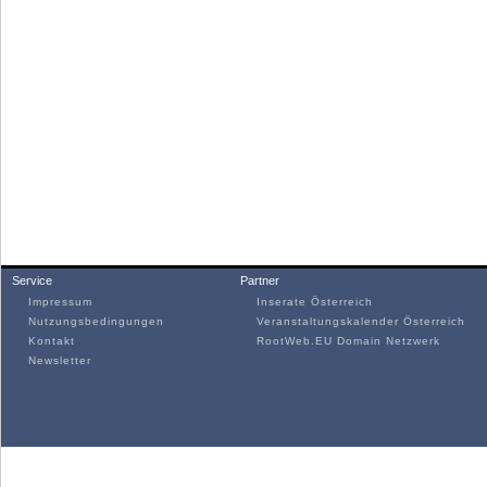
Service
Partner
Impressum
Inserate Österreich
Nutzungsbedingungen
Veranstaltungskalender Österreich
Kontakt
RootWeb.EU Domain Netzwerk
Newsletter