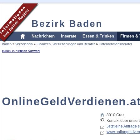
Bezirk Baden
Nachrichten
Inserate
Essen & Trinken
Firmen & 
Baden
»
Verzeichnis
»
Finanzen, Versicherungen und Berater
»
Unternehmensberater
zurück zur letzten Auswahl
OnlineGeldVerdienen.a
8010
Graz
,
Kontakt über unse
Jetzt eine Anfrage s
www.onlinegeldver