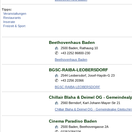
Tipps:
Veranstaltungen
Restaurants
Inserate
Freizeit & Sport
Beethovenhaus Baden
2500
Baden
,
Rathausg 10
+43 2252 86800-230
Beethovenhaus Baden
BGSC-RAIBA-LEOBERSDORF
2544
Leobersdorf
,
Josef-Haydn-G 23
+43 2256 20366
BGSC-RAIBA-LEOBERSDORF
Chillair Blaha & Deimel OG - Gemeindeal
2560
Berndorf
,
Karl-Johann-Mayer-Str 21
Chillair Blaha & Deimel OG - Gemeindealpe Gleitschi
Cinema Paradiso Baden
2500
Baden
,
Beethovengasse 2A
02252/256226