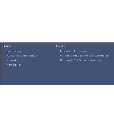
Service
Partner
Impressum
Inserate Österreich
Nutzungsbedingungen
Veranstaltungskalender Österreich
Kontakt
RootWeb.EU Domain Netzwerk
Newsletter