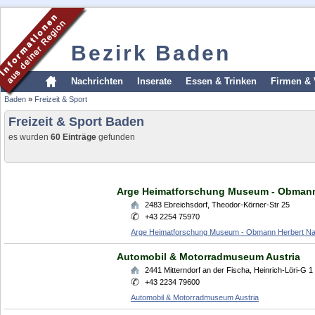
Bezirk Baden
Nachrichten
Inserate
Essen & Trinken
Firmen & 
Baden
»
Freizeit & Sport
Freizeit & Sport Baden
es wurden
60 Einträge
gefunden
Arge Heimatforschung Museum - Obmann
2483
Ebreichsdorf
,
Theodor-Körner-Str 25
+43 2254 75970
Arge Heimatforschung Museum - Obmann Herbert N
Automobil & Motorradmuseum Austria
2441
Mitterndorf an der Fischa
,
Heinrich-Löri-G 1
+43 2234 79600
Automobil & Motorradmuseum Austria