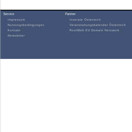
Service
Partner
Impressum
Inserate Österreich
Nutzungsbedingungen
Veranstaltungskalender Österreich
Kontakt
RootWeb.EU Domain Netzwerk
Newsletter