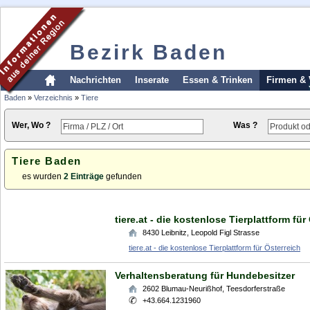
Bezirk Baden
Nachrichten
Inserate
Essen & Trinken
Firmen & 
Baden
»
Verzeichnis
»
Tiere
Wer, Wo ?
Was ?
Tiere Baden
es wurden
2 Einträge
gefunden
tiere.at - die kostenlose Tierplattform für
8430
Leibnitz
,
Leopold Figl Strasse
tiere.at - die kostenlose Tierplattform für Österreich
Verhaltensberatung für Hundebesitzer
2602
Blumau-Neurißhof
,
Teesdorferstraße
+43.664.1231960