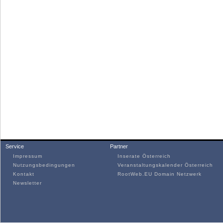
Service
Partner
Impressum
Inserate Österreich
Nutzungsbedingungen
Veranstaltungskalender Österreich
Kontakt
RootWeb.EU Domain Netzwerk
Newsletter