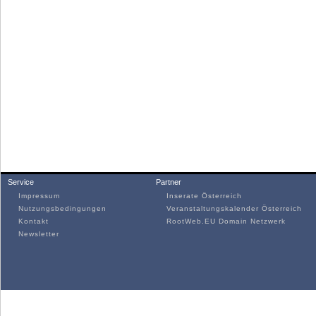
Service
Partner
Impressum
Inserate Österreich
Nutzungsbedingungen
Veranstaltungskalender Österreich
Kontakt
RootWeb.EU Domain Netzwerk
Newsletter