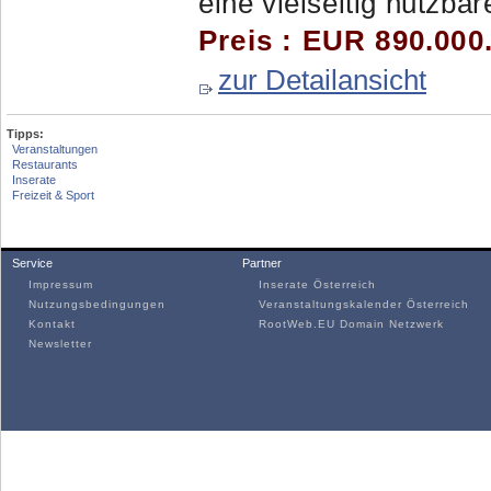
eine vielseitig nutzbar
Preis : EUR 890.000
zur Detailansicht
Tipps:
Veranstaltungen
Restaurants
Inserate
Freizeit & Sport
Service
Partner
Impressum
Inserate Österreich
Nutzungsbedingungen
Veranstaltungskalender Österreich
Kontakt
RootWeb.EU Domain Netzwerk
Newsletter