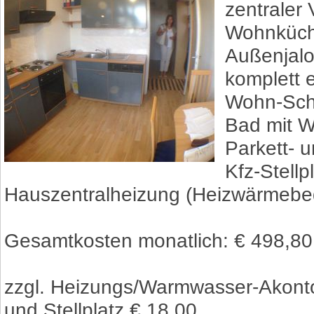
zentraler
Wohnküche
Außenjalo
komplett 
Wohn-Schl
Bad mit 
Parkett- 
Kfz-Stellp
Hauszentralheizung (Heizwärmebe
Gesamtkosten monatlich: € 498,80 
zzgl. Heizungs/Warmwasser-Akont
und Stellplatz € 18,00