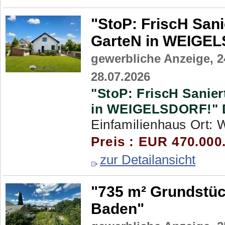
"StoP: FriscH San
GarteN in WEIGE
gewerbliche Anzeige,
2
28.07.2026
"StoP: FriscH Sanie
in WEIGELSDORF!"
Einfamilienhaus Ort: W
Preis : EUR 470.000
zur Detailansicht
"735 m² Grundstü
Baden"