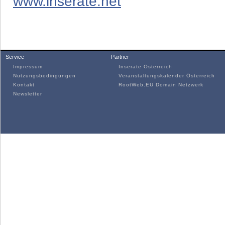
www.inserate.net
Service
Partner
Impressum
Inserate Österreich
Nutzungsbedingungen
Veranstaltungskalender Österreich
Kontakt
RootWeb.EU Domain Netzwerk
Newsletter