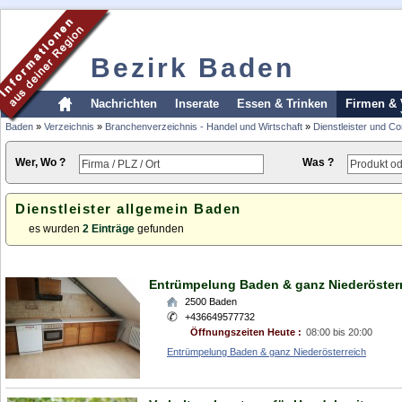
Bezirk Baden
Nachrichten
Inserate
Essen & Trinken
Firmen & 
Baden
»
Verzeichnis
»
Branchenverzeichnis - Handel und Wirtschaft
»
Dienstleister und Co
Wer, Wo ?
Was ?
Dienstleister allgemein Baden
es wurden
2 Einträge
gefunden
Entrümpelung Baden & ganz Niederöster
2500
Baden
+436649577732
Öffnungszeiten Heute :
08:00 bis 20:00
Entrümpelung Baden & ganz Niederösterreich