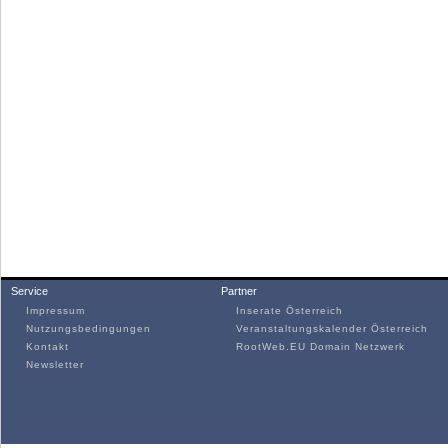
Service
Partner
Impressum
Inserate Österreich
Nutzungsbedingungen
Veranstaltungskalender Österreich
Kontakt
RootWeb.EU Domain Netzwerk
Newsletter