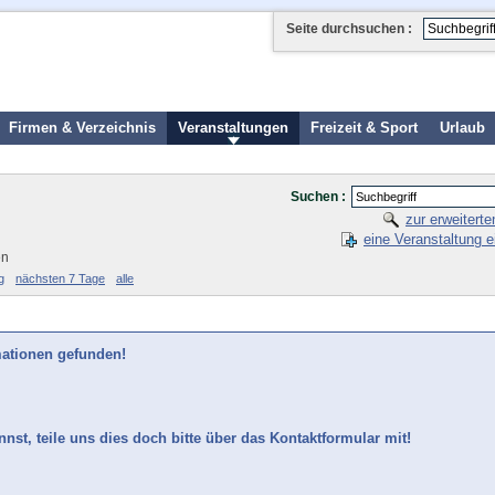
Seite durchsuchen :
Firmen & Verzeichnis
Veranstaltungen
Freizeit & Sport
Urlaub
Suchen :
zur erweitert
eine Veranstaltung e
en
g
nächsten 7 Tage
alle
mationen gefunden!
nst, teile uns dies doch bitte über das Kontaktformular mit!