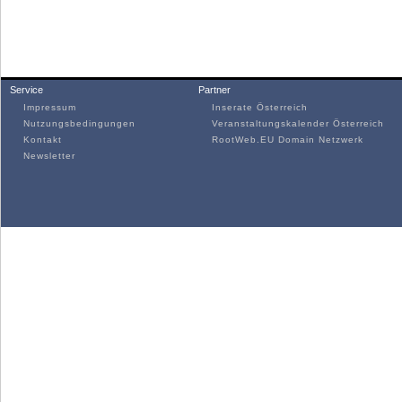
Service
Partner
Impressum
Inserate Österreich
Nutzungsbedingungen
Veranstaltungskalender Österreich
Kontakt
RootWeb.EU Domain Netzwerk
Newsletter