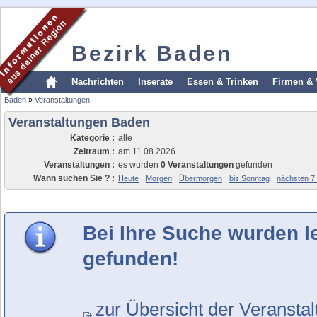
Bezirk Baden
Nachrichten
Inserate
Essen & Trinken
Firmen & 
Baden
»
Veranstaltungen
Veranstaltungen Baden
Kategorie :
alle
Zeitraum :
am 11.08.2026
Veranstaltungen :
es wurden
0 Veranstaltungen
gefunden
Wann suchen Sie ? :
Heute
Morgen
Übermorgen
bis Sonntag
nächsten 7
Bei Ihre Suche wurden l
gefunden!
zur Übersicht der Veransta